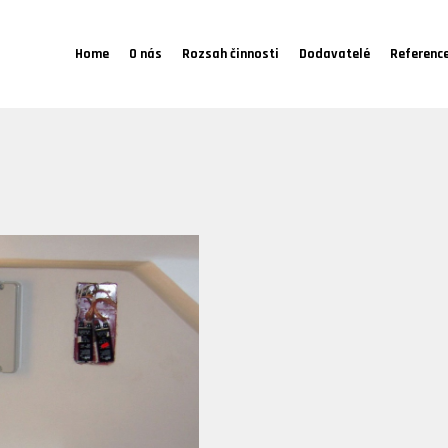
Home
O nás
Rozsah činnosti
Dodavatelé
Referenc