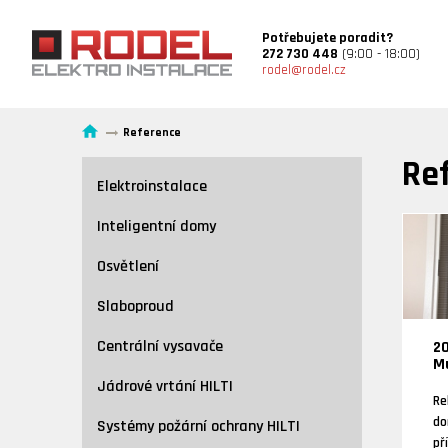
Potřebujete poradit?
272 730 448
(9:00 - 18:00)
rodel@rodel.cz
Reference
Re
Elektroinstalace
Inteligentní domy
Osvětlení
Slaboproud
Centrální vysavače
20
M
Jádrové vrtání HILTI
Re
do
Systémy požární ochrany HILTI
př