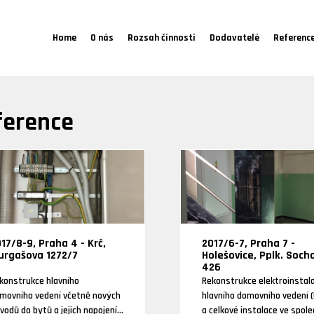
Home
O nás
Rozsah činnosti
Dodavatelé
Referenc
ference
17/8-9, Praha 4 - Krč,
2017/6-7, Praha 7 -
urgašova 1272/7
Holešovice, Pplk. Soch
426
konstrukce hlavního
Rekonstrukce elektroinstal
movního vedení včetně nových
hlavního domovního vedení 
ívodů do bytů a jejich napojení.
a celkové instalace ve spol