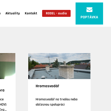
e
Aktuality
Kontakt
RODEL - audio
POPTÁVKA
Hromosvodář
ora
ace
Hromosvodář na trvalou nebo
(HDV)
občasnou spolupráci
ečných