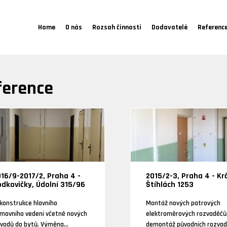
Home
O nás
Rozsah činnosti
Dodavatelé
Referenc
ference
16/9-2017/2, Praha 4 -
2015/2-3, Praha 4 - Krč
dkovičky, Údolní 315/96
Štíhlách 1253
konstrukce hlavního
Montáž nových patrových
movního vedení včetně nových
elektroměrových rozvaděčů
ívodů do bytů. Výměna
demontáž původních rozva