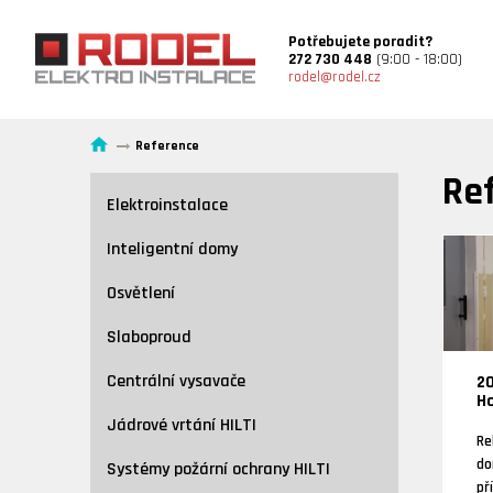
Potřebujete poradit?
272 730 448
(9:00 - 18:00)
rodel@rodel.cz
Reference
Re
Elektroinstalace
Inteligentní domy
Osvětlení
Slaboproud
Centrální vysavače
20
Ho
Jádrové vrtání HILTI
Re
do
Systémy požární ochrany HILTI
př