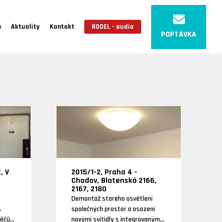
e
Aktuality
Kontakt
RODEL - audio
POPTÁVKA
, V
2015/1-2, Praha 4 -
Chodov, Blatenská 2166,
2167, 2180
Demontáž starého osvětlení
,
společných prostor a osazení
děčů
novými svítidly s integrovaným